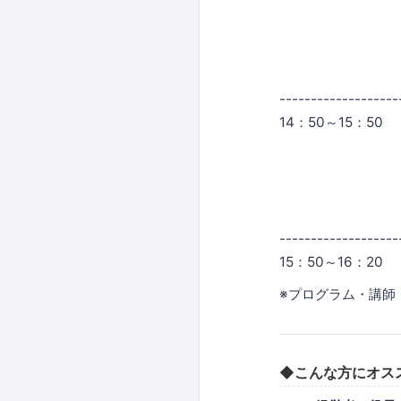
セキュリティ
デジタルデ
サイバ
代理店
-------------------
14：50～15：5
はじめて取り
～国内外の要
株式会社LY
代表取
-------------------
15：50～16：2
※プログラム・講師
◆こんな方にオス