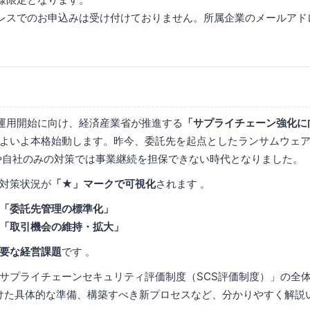
レスでのお申込みは受け付けておりません。所属企業のメールアド
降の運用開始に向け、経済産業省が推進する
「サプライチェーン強化に
よいよ本格始動します。昨今、委託先を起点としたランサムウェ
や自社のみの対策では事業継続を担保できない時代となりました。
対策状況が
「★」マークで可視化
されます 。
「委託先管理の標準化」
「取引機会の維持・拡大」
要な経営課題
です 。
サプライチェーンセキュリティ評価制度（SCS評価制度）」の全
けた具体的な準備、構築すべき新プロセスなど、分かりやすく解説