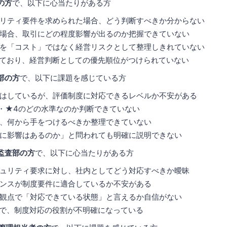
の方
で、以下に心当たりがある方
リティ要件を求められた場合、どう判断すべきか分からない
場合、取引にどの程度影響が出るのか把握できていない
を「コスト」ではなく経営リスクとして整理しきれていない
っており、経営判断としての優先順位がつけられていない
部の方
で、以下に課題を感じている方
はしているが、評価制度に対応できるレベルか不安がある
・★4のどの水準なのか判断できていない
、何から手をつけるべきか整理できていない
に影響はあるのか」と問われても明確に説明できない
監査部の方
で、以下に心当たりがある方
ュリティ要求に対し、社内としてどう対応すべきか曖昧
ンスが制度要件に適合しているか不安がある
観点で「対応できている状態」と言えるか自信がない
間で、制度対応の役割が不明確になっている