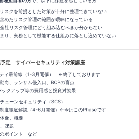
ク管理担当者の方
で、以下に課題を感じている方
リスクを前提とした対策が十分に整理できていない
含めたリスク管理の範囲が曖昧になっている
や全社リスク管理にどう組み込むべきか分からない
まり、実務として機能する仕組みに落とし込めていない
開催予定 サイバーセキュリティ対策講座
ティ最前線（1ｰ3月開催） ←終了しております
動向、ランサム侵入口、BCPの盲点
AF/バックアップ等の費用感と投資対効果
チェーンセキュリティ（SCS）
説（4ｰ6月開催）←今はこのPhaseです
全体像、概要
、課題
のポイント など